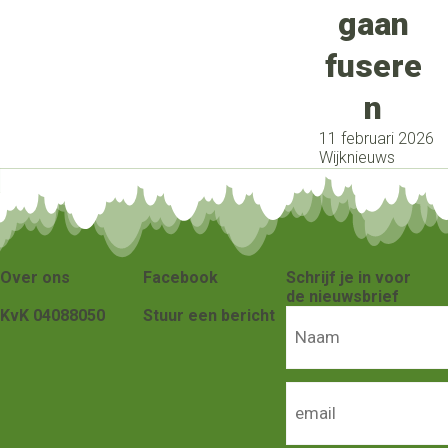
gaan
fusere
n
11 februari 2026
Wijknieuws
Over ons
Facebook
Schrijf je in voor
de nieuwsbrief
KvK 04088050
Stuur een bericht