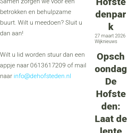
Hofste
Samen zorgen we voor een
betrokken en behulpzame
denpar
buurt. Wilt u meedoen? Sluit u
k
dan aan!
27 maart 2026
Wijknieuws
Opsch
Wilt u lid worden stuur dan een
appje naar 0613617209 of mail
oondag
naar
info@dehofsteden.nl
De
Hofste
den:
Laat de
lente