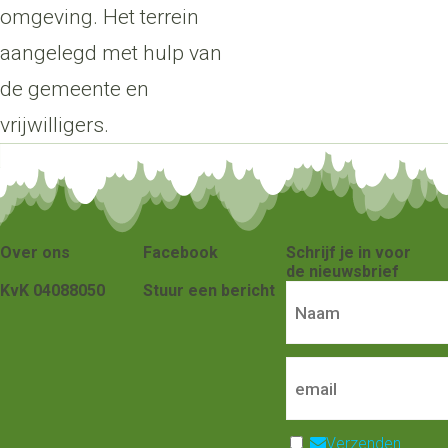
omgeving. Het terrein
aangelegd met hulp van
de gemeente en
vrijwilligers.
Over ons
Facebook
Schrijf je in voor
de nieuwsbrief
KvK 04088050
Stuur een bericht
Verzenden