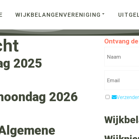
E
WIJKBELANGENVERENIGING
UITGE
cht
Ontvang de 
ag 2025
choondag 2026
Verzende
Wijkbe
 Algemene