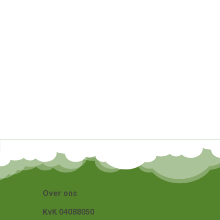
Over ons
KvK 04088050