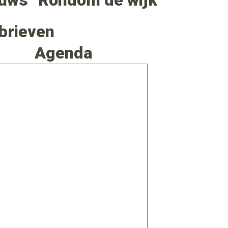
euws
Rondom de wijk
brieven
Agenda