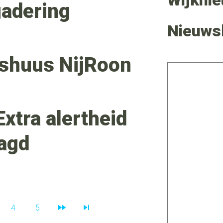
Wijkni
adering
Nieuws
pshuus NijRoon
xtra alertheid
agd
4
5